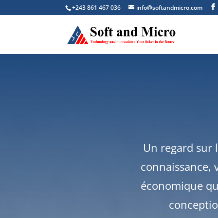
+243 861 467 036
info@softandmicro.com
Un regard sur l
connaissance, v
économique que
conception