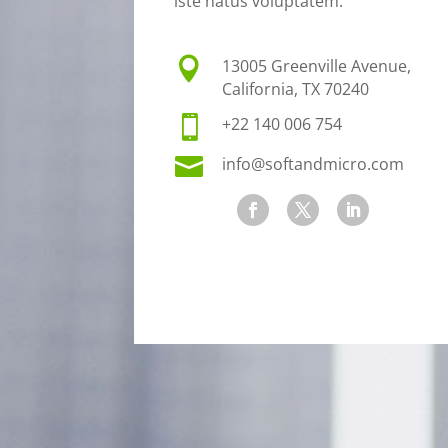
iste natus voluptatem.

13005 Greenville Avenue,
California, TX 70240

+22 140 006 754

info@softandmicro.com