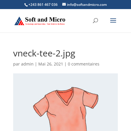
+243 861 467 036
info@softandmicro.com
vneck-tee-2.jpg
par
admin
|
Mai 26, 2021
|
0 commentaires